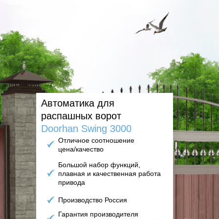
решили установить ворота
самостоятельно;
У вас есть собственные
монтажники, которые
установят ворота;
Отделка ворот из профлиста,
металлосайдинга или
Автоматика для
евроштакетника подходит к
распашных ворот
вашему ограждению.
Doorhan Swing 3000
Отличное соотношение
цена/качество
Большой набор функций,
плавная и качественная работа
привода
Производство Россия
Гарантия производителя