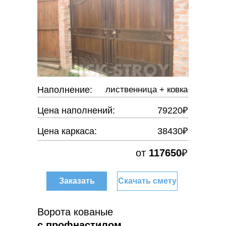
Наполнение:
лиственница + ковка
Цена наполнений:
79220₽
Цена каркаса:
38430₽
от
117650
₽
Заказать
Скачать смету
Ворота кованые
с профнастилом