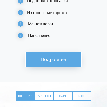
Подготовка основания
Изготовление каркаса
Монтаж ворот
Наполнение
Подробнее
Подойдут Вам, если:
DOORHAN
ALUTECH
CAME
NICE
Вы хотите сэкономить и