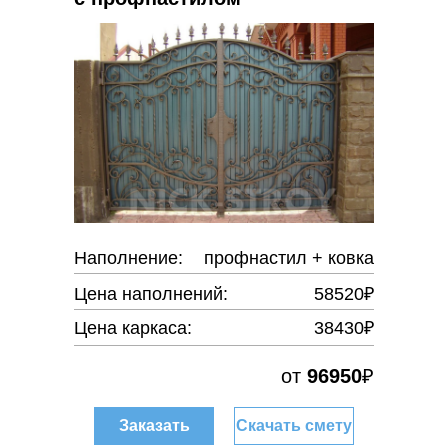
Наполнение:
профнастил + ковка
Цена наполнений:
58520₽
Цена каркаса:
38430₽
от
96950
₽
Заказать
Скачать смету