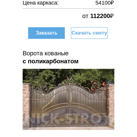
Цена каркаса:
54100₽
от
112200
₽
Заказать
Скачать смету
Ворота кованые
с поликарбонатом