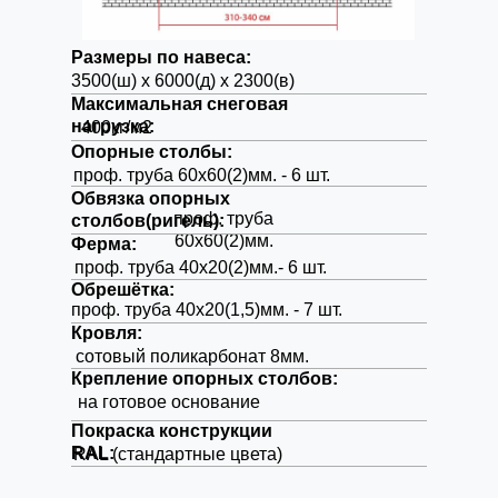
Размеры по навеса:
Размеры по навеса:
3500(ш) х 6000(д) х 2300(в)
5600(ш) х 6000(д) х 2300(в)
Максимальная снеговая
Максимальная снеговая
нагрузка:
нагрузка:
400кг/м2
400кг/м2
Опорные столбы:
Опорные столбы:
проф. труба 80х80(2)мм. - 6 шт
проф. труба 60х60(2)мм. - 6 шт.
Обвязка опорных
Обвязка опорных
проф. труба
проф. труба
столбов(ригель):
столбов(ригель):
80х80(3)мм.
60х60(2)мм.
Ферма:
Ферма:
проф. труба 50х25(2)мм. - 6 шт.
проф. труба 40х20(2)мм.- 6 шт.
Обрешётка:
Обрешётка:
проф. труба 40х20(1,5)мм. - 7 шт.
проф. труба 40х20(1,5)мм. - 9
шт
.
Кровля:
Кровля:
сотовый поликарбонат 8 мм.
сотовый поликарбонат 8мм.
Крепление опорных столбов:
Крепление опорных столбов:
на готовое основание
на готовое основание
Покраска конструкции
Покраска конструкции
RAL:
RAL:
RAL (стандартные цвета)
RAL (стандартные цвета)