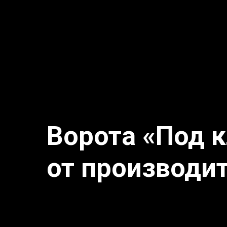
Ворота «Под 
от производи
⠀