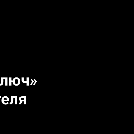
ключ»
теля