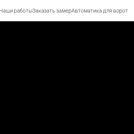
ши работы
Наши работы
Заказать замер
Заказать замер
Автоматика для ворот
Автоматика для ворот
Акци