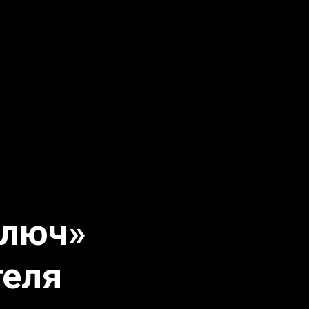
ключ»
теля