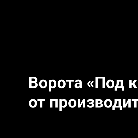
Ворота «Под 
от производи
⠀