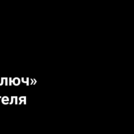
ключ»
теля