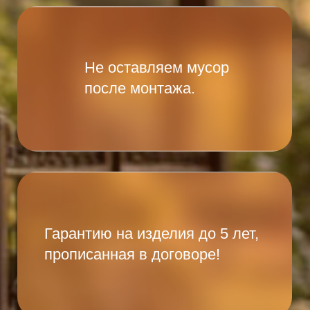
Есть ли у вас доставка
ворот?
Что входит в комплект
ворот для
самостоятельной
установки?
Делаете ли вы скидки при
больших заказах?
Остались вопросы?
Напишите нам и мы с
радостью ответим на них!