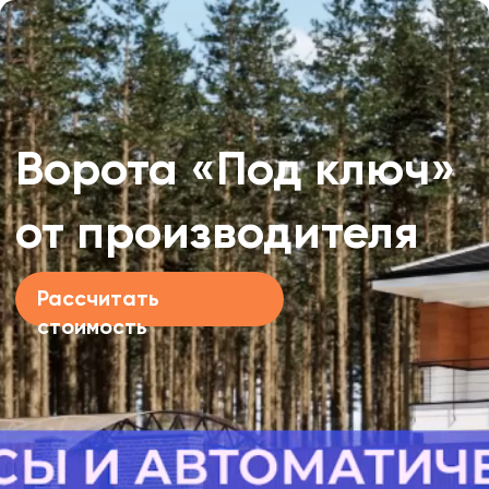
Гарантия на
Цены на 15-20%
изделия до 10
ниже конкурентов
лет
Монтаж ворот на свайный
и монолитный фундамент
Каталог откатных