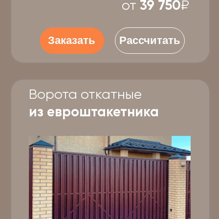
профнастил
Наполнение:
С-20 (0,4)мм
Цена наполнения:
8400₽
Цена каркаса:
39750₽
от
48 150
₽
Заказать
Рассчитать