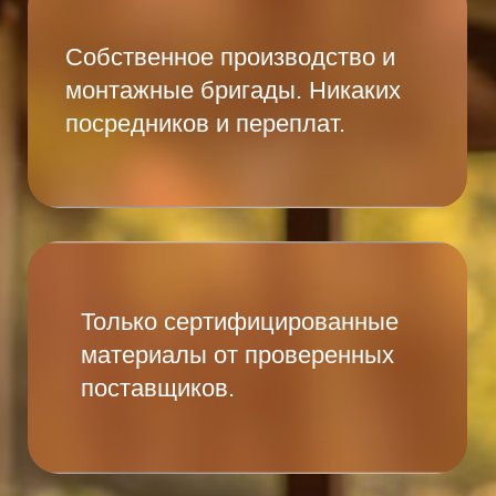
самому?
Нужно ли вызывать
замерщика?
Как долго ждать ворота?
Какая автоматика для
откатных ворот лучше?
Какие цвета ворот можно
заказать?
Что влияет на стоимость
работ "под ключ"?