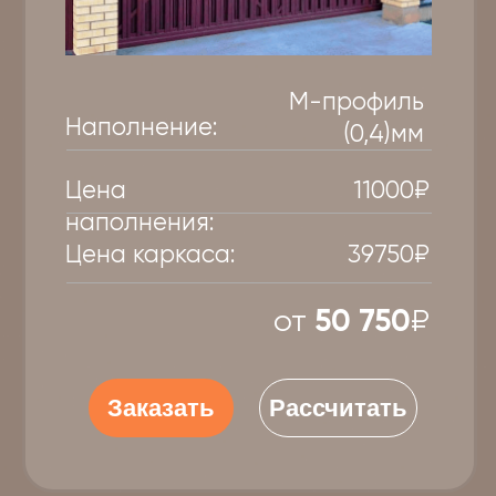
Ворота откатные
из металлического листа
лиственница
Наполнение:
(20)мм
Цена наполнения:
34500₽
Цена каркаса:
39750₽
от
74 250
₽