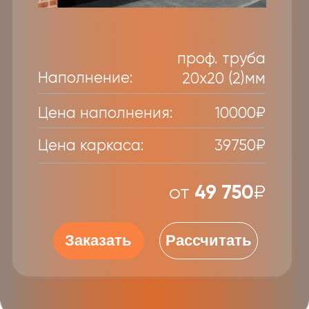
Монтаж
Принципы нашей работы
Выполняем работы в
заявленный срок, фиксируя в
договоре. Не увеличиваем
стоимость в процессе.