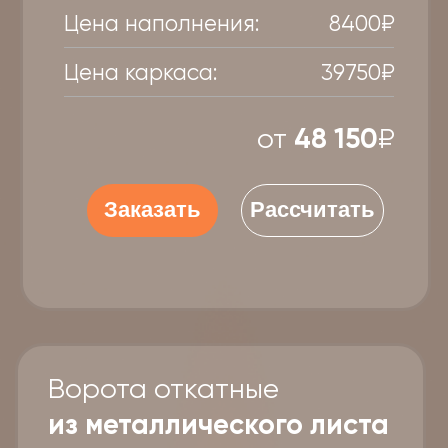
Цена каркаса:
39750₽
от
74 650
₽
Заказать
Рассчитать
Ворота откатные
из сендвич-панелей