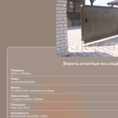
4 причины назначить
выезд специалиста
прямо сейчас
Поможем выбрать фундамент;
Поможем выбрать тип ворот, вид
наполнения и автоматику;
Вы сразу узнаете
финальную стоимость ворот;
Замер будет в удобное для
Вас время.