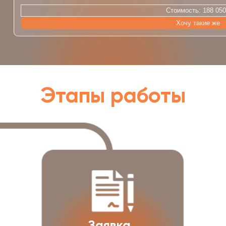
+7
Пригласить специалиста
Производство и установка откатных и
распашных ворот — это
наша основная
специализация.
Выберите вариант,
который подходит именно Вам