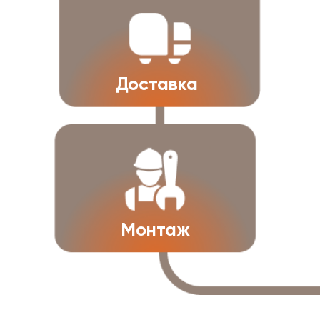
Закажите ворота и забор
«Под ключ» и
получите калитку
бесплатно