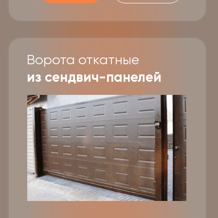
Ворота откатные
из обрешетки
проф. труба
Наполнение:
20х20 (2)мм
Цена наполнения:
10000₽
Цена каркаса:
39750₽