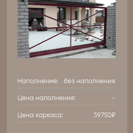
М-профиль
Наполнение:
(0,4)мм
Цена
11000₽
наполнения:
Цена каркаса:
39750₽
от
50 750
₽
Заказать
Рассчитать
Ворота откатные
из профнастила