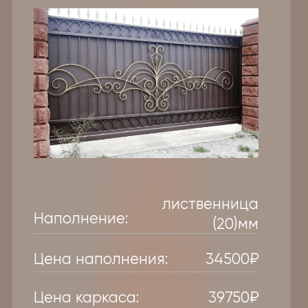
сендвич-панель
Наполнение:
(40)мм
Цена наполнения:
90000₽
Цена каркаса:
45000₽
от
185 500
₽
Заказать
Рассчитать
Ворота откатные
из 3D-сетки