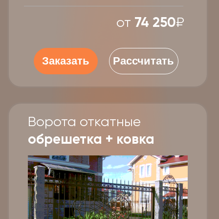
3D-сетка (4)мм
Наполнение:
Цена наполнения:
16300₽
Цена каркаса:
39750₽
56 050
от
₽
Заказать
Рассчитать
Ворота откатные
деревянные