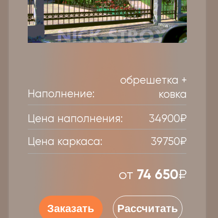
лиственница
Наполнение:
(20)мм
Цена наполнения:
34500₽
Цена каркаса:
39750₽
от
74 250
₽
Заказать
Рассчитать